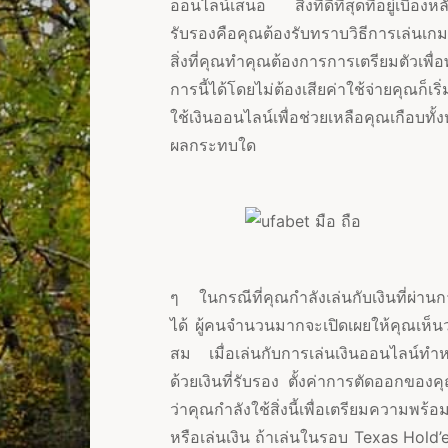
ออนไลน์เสนอ สิ่งที่ดีที่สุดที่อยู่เบื้
รับรองคือคุณต้องรับทราบวิธีการเล่นเกมแ
สิ่งที่คุณทำคุณต้องการการเตรียมตัวเ
การนี้ได้โดยไม่ต้องเสียค่าใช้จ่ายคุณก็เริ
ใช้เงินออนไลน์เพื่อช่วยเหลือคุณเกือบทั
ผลกระทบใด
ๆ ในกรณีที่คุณกำลังเล่นกับเงินที่ผ่านก
ได้ ผู้คนจำนวนมากจะเปิดเผยให้คุณเห็นว่าเ
สม เมื่อเล่นกับการเล่นเงินออนไลน์ทำหล
ด้วยเงินที่รับรอง ตั้งค่าการตัดออกของค
ว่าคุณกำลังใช้สิ่งนี้เพื่อเตรียมความพร้อ
หรือเล่นเงิน ถ้าเล่นในรอบ Texas Hold’em 