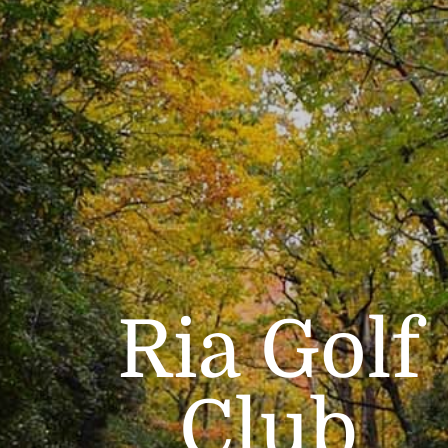
Ria Golf
Club