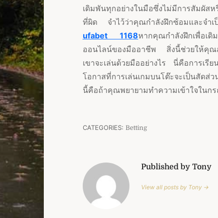
เดิมพันทุกอย่างในมือซึ่งไม่มีการสัมผัสห
ที่ผิด จำไว้ว่าคุณกำลังฝึกซ้อมและจำเป็
ufabet 1168
หากคุณกำลังฝึกเพื่อเดิ
ออนไลน์ของมืออาชีพ สิ่งนี้ช่วยให้ค
เขาจะเล่นด้วยมืออย่างไร นี่คือการเรียนร
โอกาสที่การเล่นเกมบนโต๊ะจะเป็นสัดส่วน
นี้คือถ้าคุณพยายามทำความเข้าใจในกรณี
CATEGORIES:
Betting
Published by Tony
View all posts by Tony →