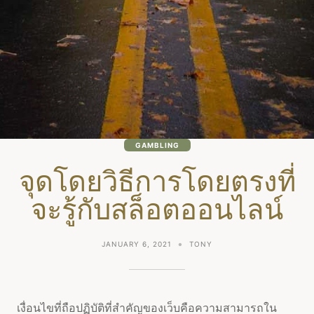
GAMBLING
จุดโดยวิธีการโดยตรงที่
จะรู้กับสล็อตออนไลน์
JANUARY 6, 2021
TONY
เงื่อนไขที่ถือปฏิบัติที่สำคัญของเว็บคือความสามารถใน