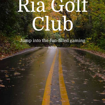
Ria Golf
Club
Jump into the fun-filled gaming
area