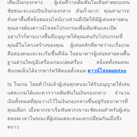
เพิ่มเงินกองกลาง ผู้เล่นที่วางเดิมพันในเส้นค่าตอบแทน
ชัยชนะจะแบ่งปันเงินกองกลาง มันเร็วมาก คุณสามารถ
ค้นหาพื้นที่สล็อตออนไลน์บางส่วนที่เปิดให้มีผู้เล่นหลายคน
คุณอาจต้องดาวน์โหลดโปรแกรมเพื่อเดิมพันและเปิด
อย่างไรก็ตามบางพื้นที่อนุญาตให้คุณเล่นกับโปรแกรมที่
คุณมีในโครงสร้างของคุณ ผู้เล่นหลักที่คาดว่าจะเริ่มเกม
คือสองคนและจะเริ่มขึ้นที่นั่น ในธนาคารผู้เล่นหลายคนพื้น
ฐานส่วนใหญ่มีเครื่องเกมแปดเครื่อง สล็อตทั้งหมดจะ
สังเกตเห็นได้จากพาร์คริติคอลทั้งหมด
ดาวน์โหลดslotxo
ts ในเกม โดยทั่วไปแล้วผู้เล่นทุกคนจะได้รับอนุญาตให้เล่น
แต่ละเกมได้และควรวางเดิมพันในเงินกองกลาง จำนวน
เงินทั้งหมดที่คุณวางไว้ในเงินกองกลางขึ้นอยู่กับธนาคารที่
คุณเลือก เมื่อพวกเขาเริ่มหันพวกเขาจะชัดเจนสำหรับผู้เล่น
ตลอดเวลาในขณะที่ผู้เล่นแต่ละคนแลกเปลี่ยนกันเมื่อถึง
คราว