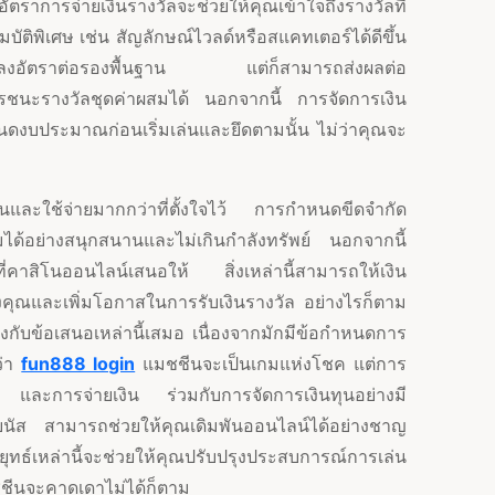
ราการจ่ายเงินรางวัลจะช่วยให้คุณเข้าใจถึงรางวัลที่
ติพิเศษ เช่น สัญลักษณ์ไวลด์หรือสแคทเตอร์ได้ดีขึ้น
่ยนแปลงอัตราต่อรองพื้นฐาน แต่ก็สามารถส่งผลต่อ
นะรางวัลชุดค่าผสมได้ นอกจากนี้ การจัดการเงิน
นดงบประมาณก่อนเริ่มเล่นและยึดตามนั้น ไม่ว่าคุณจะ
ต้นและใช้จ่ายมากกว่าที่ตั้งใจไว้ การกำหนดขีดจำกัด
มได้อย่างสนุกสนานและไม่เกินกำลังทรัพย์ นอกจากนี้
ี่คาสิโนออนไลน์เสนอให้ สิ่งเหล่านี้สามารถให้เงิน
คุณและเพิ่มโอกาสในการรับเงินรางวัล อย่างไรก็ตาม
องกับข้อเสนอเหล่านี้เสมอ เนื่องจากมักมีข้อกำหนดการ
ว่า
fun888 login
แมชชีนจะเป็นเกมแห่งโชค แต่การ
การจ่ายเงิน ร่วมกับการจัดการเงินทุนอย่างมี
นัส สามารถช่วยให้คุณเดิมพันออนไลน์ได้อย่างชาญ
ธ์เหล่านี้จะช่วยให้คุณปรับปรุงประสบการณ์การเล่น
ชชีนจะคาดเดาไม่ได้ก็ตาม