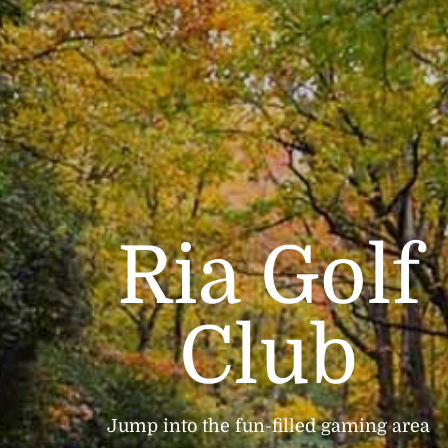
Ria Golf
Club
Jump into the fun-filled gaming area