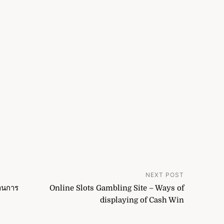
NEXT POST
านการ
Online Slots Gambling Site – Ways of
displaying of Cash Win