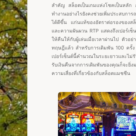
สำคัญ สล็อตเป็นเกมแห่งโชคเป็นหลัก อ
ทำงานอย่างไรยังคงช่วยเพิ่มประสบการ
ได้ดีขึ้น แก่นแท้ของอัตราต่อรองของ
และความผันผวน RTP แสดงถึงเปอร์เซ็นต์
ให้คืนให้กับผู้เล่นเมื่อเวลาผ่านไป 
ทฤษฎีแล้ว สำหรับการเดิมพัน 100 ครั้ง ผ
เปอร์เซ็นต์นี้คำนวณในระยะยาวและไม่รับ
รับเงินคืนจากการเดิมพันของคุณก็จะย
ความเสี่ยงที่เกี่ยวข้องกับสล็อตแมชชีน