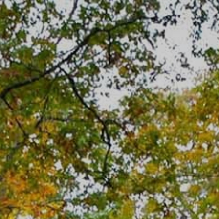
Skip
to
content