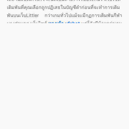
เดิมพันที่คุณเลือกถูกปฏิเสธในบัญชีดำก่อนที่จะทำการเดิม
พันบนเว็บLittler กว่าเกมทั่วไปแม้จะมีกฏการเดิมพันกีฬา
บางส่วนของเว็บไซต์
ทางเข้า
ufabet
แต่ก็ยังมีน้อยกว่าเกม
ปกติที่เปิดอยู่สิ่งเหล่านี้เป็นรูปแบบพื้นฐานของเกมในคลับ
เช่นแบล็คแจ็คและรูเล็ตเหมาะอย่างยิ่งสำหรับการเล่นอย่าง
รวดเร็วหากคุณโชคดี
CATEGORIES:
Betting
Published by Tony
View all posts by Tony →