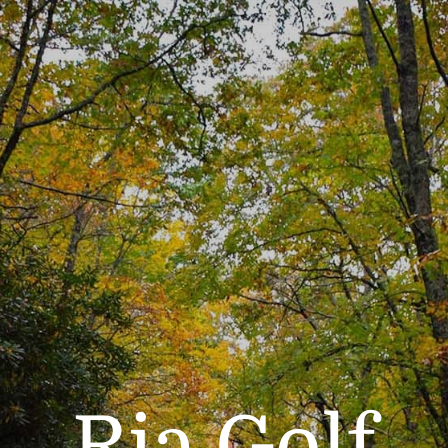
Skip
to
content
Ria Golf