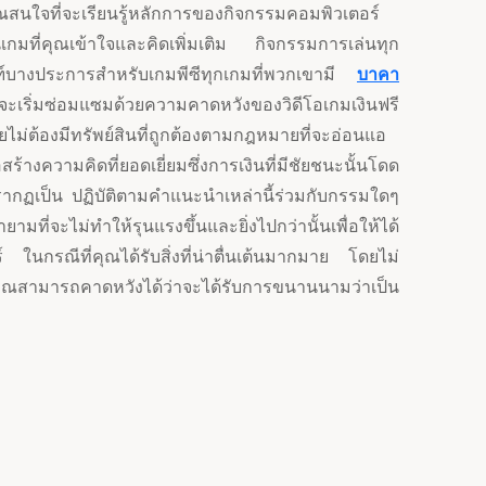
ณสนใจที่จะเรียนรู้หลักการของกิจกรรมคอมพิวเตอร์
ที่คุณเข้าใจและคิดเพิ่มเติม กิจกรรมการเล่นทุก
บางประการสำหรับเกมพีซีทุกเกมที่พวกเขามี
บาคา
จะเริ่มซ่อมแซมด้วยความคาดหวังของวิดีโอเกมเงินฟรี
ไม่ต้องมีทรัพย์สินที่ถูกต้องตามกฎหมายที่จะอ่อนแอ
่อสร้างความคิดที่ยอดเยี่ยมซึ่งการเงินที่มีชัยชนะนั้นโดด
ปรากฏเป็น ปฏิบัติตามคำแนะนำเหล่านี้ร่วมกับกรรมใดๆ
ที่จะไม่ทำให้รุนแรงขึ้นและยิ่งไปกว่านั้นเพื่อให้ได้
 ในกรณีที่คุณได้รับสิ่งที่น่าตื่นเต้นมากมาย โดยไม่
ด คุณสามารถคาดหวังได้ว่าจะได้รับการขนานนามว่าเป็น