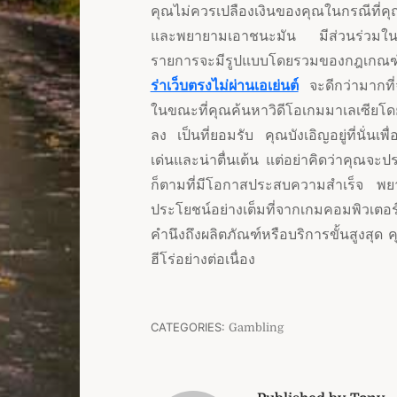
คุณไม่ควรเปลืองเงินของคุณในกรณีที่คุ
และพยายามเอาชนะมัน มีส่วนร่วมในเกม
รายการจะมีรูปแบบโดยรวมของกฎเกณฑ์
ร่าเว็บตรงไม่ผ่านเอเย่นต์
จะดีกว่ามากที่
ในขณะที่คุณค้นหาวิดีโอเกมมาเลเซียโดย
ลง เป็นที่ยอมรับ คุณบังเอิญอยู่ที่นั่นเพื
เด่นและน่าตื่นเต้น แต่อย่าคิดว่าคุณจะ
ก็ตามที่มีโอกาสประสบความสำเร็จ พยายาม
ประโยชน์อย่างเต็มที่จากเกมคอมพิวเตอร์
คำนึงถึงผลิตภัณฑ์หรือบริการขั้นสูงสุ
ฮีโร่อย่างต่อเนื่อง
CATEGORIES:
Gambling