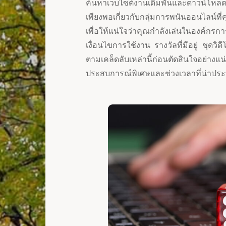
ค้นหาเว็บไซต์งานเดิมพันและดาวน์โหลด
เพียงพอเกี่ยวกับกลุ่มการพนันออนไลน์ที่ค
เพื่อให้แน่ใจว่าคุณกำลังเล่นในอง
เงื่อนไขการใช้งาน รางวัลที่มีอยู่ ชุดวิ
ตามเคล็ดลับเหล่านี้ก่อนตัดสินใจอย่างแ
ประสบการณ์พิเศษและช่วงเวลาที่น่าประท