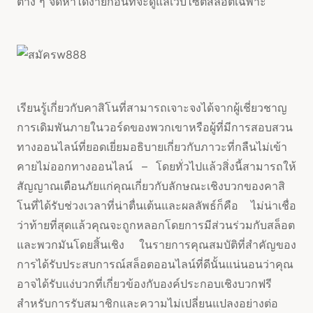
ต่าง ๆ จัดหาได้ง่ายก่อนที่จะดูแลเว็บไซต์สล็อตเฉพาะ
เรียนรู้เกี่ยวกับคาสิโนที่สามารถเจาะจงได้จากผู้เชี่ยวชาญ
การเดิมพันภายในวอร์ดของพวกเขาหรือผู้ที่มีการสอบสวน
ทางออนไลน์ที่ยอดเยี่ยมอธิบายเกี่ยวกับภาวะที่กลืนไม่เข้า
คายไม่ออกทางออนไลน์ – โดยทั่วไปแล้วสิ่งนี้สามารถให้
สัญญาณเตือนภัยแก่คุณเกี่ยวกับลักษณะเชิงบวกของคาสิ
โนที่ได้รับช่วงเวลาที่น่าตื่นเต้นและผลลัพธ์ก็คือ ไม่น่าเชื่อ
ว่าท้ายที่สุดแล้วคุณจะถูกหลอกโดยการมีส่วนร่วมกับสล็อต
และพวกมันโดยสิ้นเชิง ในรายการคุณสมบัติที่สำคัญของ
การได้รับประสบการณ์สล็อตออนไลน์ที่ดีนั้นแน่นอนว่าคุณ
อาจได้รับแง่บวกที่เกี่ยวข้องกับองค์ประกอบเชิงบวกฟรี
สำหรับการรับสมาชิกและความไม่เปลี่ยนแปลงอย่างต่อ