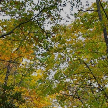
Skip
to
content