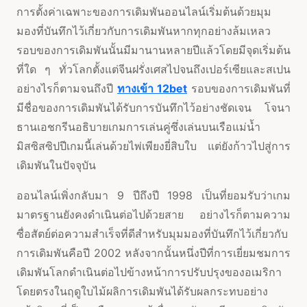
การตั้งค่าเฉพาะของการเดิมพันออนไลน์เริ่มต้นด้วยมุม
มองที่บันทึกไว้เกี่ยวกับการเดิมพันหากทุกอย่างล้มเหลว
รอบของการเดิมพันนั้นมีมานานหลายปีแล้วโดยมีจุดเริ่มต้น
ที่ใด ๆ ทั่วโลกตั้งแต่จีนฝรั่งเศสไปจนถึงเปอร์เซียและสเปน
อย่างไรก็ตามจนถึงปี
ทางเข้า 12bet
รอบของการเดิมพันที่
มีชื่อของการเดิมพันได้รับการบันทึกไว้อย่างชัดเจน โจนา
ธานเอชกรีนอธิบายเกมการเล่นคู่ซึ่งเล่นบนเรือแม่น้ำ
มิสซิสซิปปีเกมนี้เล่นด้วยไพ่เพียงยี่สิบใบ แต่ยังก้าวไปสู่การ
เดิมพันในปัจจุบัน
ออนไลน์เพิ่งกลับมา 9 ปีถึงปี 1998 เป็นที่ยอมรับว่าเกม
มาตรฐานยังคงดำเนินต่อไปด้วยสาย อย่างไรก็ตามความ
ซื่อสัตย์ต่อความสำเร็จที่ดีสำหรับมุมมองที่บันทึกไว้เกี่ยวกับ
การเดิมพันคือปี 2002 หลังจากนั้นหนึ่งปีที่การเยี่ยมชมการ
เดิมพันโลกดำเนินต่อไปข้างหน้าการปรับปรุงของอเมริกา
โดยตรงในฤดูใบไม้ผลิการเดิมพันได้รับผลกระทบอย่าง