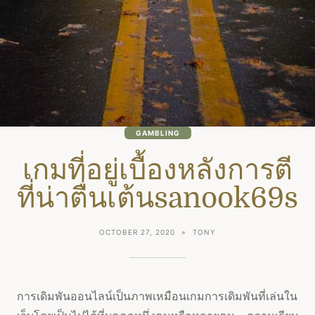
GAMBLING
เกมที่อยู่เบื้องหลังการตี
ที่น่าตื่นเต้นsanook69s
OCTOBER 27, 2020
TONY
การเดิมพันออนไลน์เป็นภาพเหมือนเกมการเดิมพันที่เล่นใน