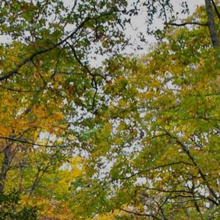
Skip
to
content