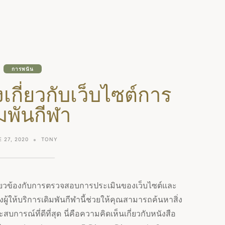
การพนัน
กี่ยวกับเว็บไซต์การ
ิมพันกีฬา
 27, 2020
TONY
ดเกี่ยวข้องกับการตรวจสอบการประเมินของเว็บไซต์และ
้ให้บริการเดิมพันกีฬานี้ช่วยให้คุณสามารถค้นหาสิ่ง
ารณ์ที่ดีที่สุด นี่คือความคิดเห็นเกี่ยวกับหนังสือ