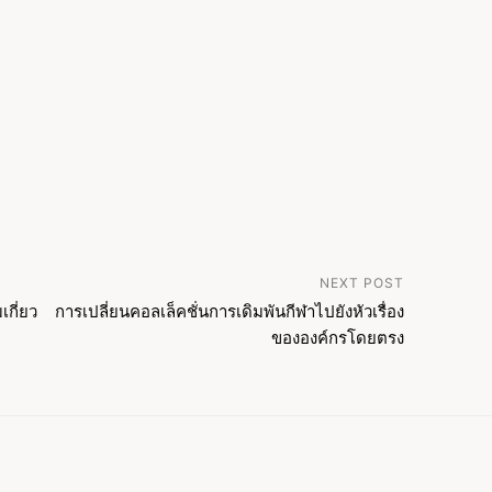
NEXT POST
เกี่ยว
การเปลี่ยนคอลเล็คชั่นการเดิมพันกีฬาไปยังหัวเรื่อง
ขององค์กรโดยตรง