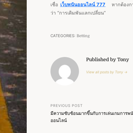
เชื่อ
เว็บพนันออนไลน์ 777
หากต้องการข้
ว่า “การเดิมพันแลกเปลี่ยน”
CATEGORIES:
Betting
Published by Tony
View all posts by Tony →
Post
PREVIOUS POST
มีความซับซ้อนมากขึ้นกับการเล่นเกมการพน
navigation
ออนไลน์