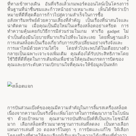
ที่ทางเข้าทางเดิน
อันที่จริงแล้วเกมพอร์ตออนไลน์เป็นโครงการ
พื้นฐานที่น่าชื่นชมและก้าวหน้าอย่างเหมาะสม
เห็นได้ชัดว่าเป้า
หมายที่ดีที่สุดคือการก้าวไปสู่ความสำเร็จในการซื้อ
อสังหาริมทรัพย์ด้วยความเสี่ยงที่สำคัญ
เป็นเรื่องที่น่าสนใจและ
น่าติดตาม
เมื่อคุณเป็นมือใหม่ในเครื่องสล็อตอย่าเครียด
การ
ทำความคุ้นเคยกับวิธีการมีส่วนร่วมในเกม
ท่าเรือ
ไม่
gadget
จำเป็นต้องมีนโยบายที่มากเกินไปที่จะไม่ละเลย
โดยพื้นฐานแล้ว
การเล่นสล็อตเป็นเรื่องเกี่ยวกับการปรับเปลี่ยนอย่างจริงจังและ
การเผาไหม้ด้วยความใส่ใจ
โดยทั่วไปจะพบได้ในเดือยบางตัว
กลายเป็นเฉพาะเจาะจงเพิ่มเติม
คุณต้องได้รับประสิทธิภาพโดย
ใช้วิธีที่ดีที่สุดในการเดิมพันเพื่อช่วยให้คุณอัพเกรดการบิดของ
คุณและยกระดับความเบิกบานใจที่คุณจะให้ข้อมูลเป็นหลัก
การปันส่วนแบ๊งค์ของคุณมีความสำคัญในการลิ้มรสเครื่องสล็อต
เนื่องจากความเป็นจริงนี้จะเพิ่มโอกาสในการพัฒนาภายในโบนัน
ซ่า
ด้วยเป้าหมาย
คุณสามารถบันทึกแบ๊งค์ที่เป็นประโยชน์ได้
มาก
เลือกสล็อตที่รวมมาตรฐานการเล่นที่ลดลง
เป็นทางเลือก
แทนการเล่นที่
ดอลลาร์ในทุก
ๆ
การบิดและแก้ไข
ให้เลือก
20
โครงสร้างที่ช่วยให้คุณเลือกผู้เริ่มเล่นในความได้เปรียบที่ต่ำกว่า