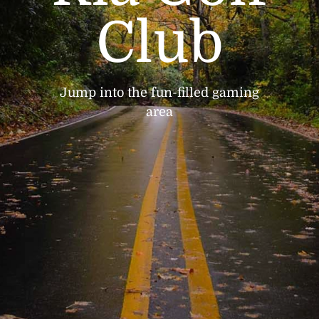
Club
Jump into the fun-filled gaming
area