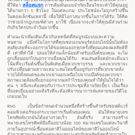
สล็อตแจก
ที่ให้มา
การเดิมพันแบบจำกัดเงื่อนไขจะทำให้คุณอยู่
ได้นานกว่า
ชั่วโมง
ในแต่ละเกม
ประโยชน์จะไม่ถูกสร้างขึ้น
1
ในคอลเล็กชันเหล่านี้
เพื่อให้มีโอกาสมากขึ้นในการได้รับ
ให้คิด
ว่าช่วยนำกฎเกณฑ์ต่างๆ
มาใช้
เนื่องจากจะทำให้คุณมีส่วนร่วม
กับกิจวัตรประจำวันมากขึ้น
คำแนะนำเพิ่มเติมเกี่ยวกับเทคนิคที่สมบูรณ์แบบและความ
ทนทาน
แบ๊งค์ในโอกาสที่คุณชอบเกมพอร์ตออนไลน์นั้นไม่ต้อง
สงสัยเลยที่จะแยกรายได้ของคุณออกทุกครั้งที่คุณแสดงผลลัพธ์ที่
ดี
เท่าที่ทำได้
ปล่อยให้ส่วนเล็กน้อยสำหรับแบ๊งค์ของคุณ
จะไม่
ถูกเลื่อนออกไปนอกจากเมื่อคุณได้รับ
คนเล่นสล็อตมักจะมีแนว
โน้มที่จะเริ่มต้นขึ้นเป็นพิเศษเมื่อพวกเขาบรรลุ
และพวกเขาจะ
ปรับเปลี่ยนตามความเหมาะสมโดยขึ้นอยู่กับการที่พวกเขาหลั่ง
รายได้ทั้งหมดของพวกเขานอกเหนือไปจากแบ๊งค์ของพวกเขา
สภาพแวดล้อมที่แยกออกจากผลกำไรของคุณทำให้มั่นใจได้ว่า
คน
ๆ
หนึ่งจะต้องพบกับวาระการประชุมที่อาจบิดเบี้ยว
เป็นเรื่อง
ที่ยอดเยี่ยมอย่างแท้จริงที่จะต้องพิจารณาการล่มสลายของวิดีโอ
เกมบนเว็บ
เป็นข้อกำหนดจำนวนหนึ่งที่สร้างขึ้นสำหรับซอฟต์แวร์
RNG
คอมพิวเตอร์ของกระบวนการเริ่มต้นของคุณ
มันให้หมายเลข
โทรศัพท์บวกมันได้อย่างรวดเร็ว
อันที่จริง
สามารถสร้าง
หมายเลขโทรศัพท์มือถืออย่างน้อย
หมายเลขในแต่ละวินาที
100
ภายในอุปกรณ์เชื่อมต่อคาสิโนออนไลน์ของคาสิโนออนไลน์
จำนวนชายและหญิงแต่ละคนเหมาะสมกับผลลัพธ์สุดท้ายภายใน