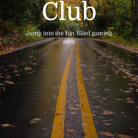
Club
Jump into the fun-filled gaming
area