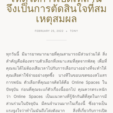
จึงเป็นการตัดสินใจที่สม
เหตุสมผล
FEBRUARY 25, 2022
TONY
ทุกวันนี้ มีมารยาทมากมายที่คุณสามารถมีส่วนร่วมได้ สิ่ง
สำคัญคือต้องทราบตัวเลือกที่เหมาะสมที่สุดจากพัสดุ เพื่อที่
คุณจะได้ไม่ต้องเสียเวลาไปกับการเลือกบางอย่างที่จะทำให้
คุณเสียค่าใช้จ่ายอย่างสุดซึ้ง บางทีในขอบเขตของสโมสร
การพนัน ตัวเลือกที่คุณอาจคิดได้คือ Online Spaces ใน
ปัจจุบัน ก่อนที่คุณจะแก้ตัวเรื่องนี้ออกไป คุณควรตระหนัก
ว่า Online Spaces เป็นแนวทางที่รู้จักกันดีที่สุดในการมี
ส่วนร่วมในปัจจุบัน มีคนจำนวนมากในเรื่องนี้ ซึ่งอาจเป็น
แรงจูงใจว่าทำไมมันถึงโด่งดังมาก สิ่งที่เกี่ยวกับการเปิด