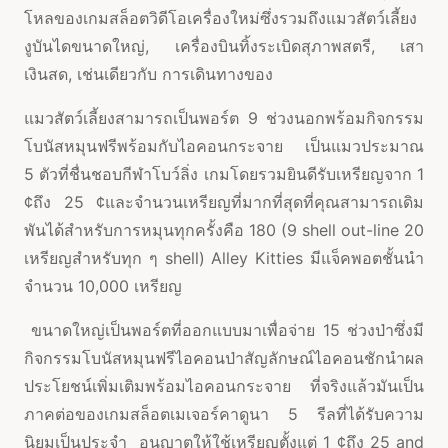
โหลของเกมสล็อตวิดีโอเครื่องใหม่ซึ่งรวมถึงแมวสัตว์เลี้ยง
งูบันไดขนาดใหญ่, เครื่องบินทิ้งระเบิดสุภาพสตรี, เสา
เงินสด, เช่นเดียวกับ การเดินทางของ
แมวสัตว์เลี้ยงสามารถเป็นพอร์ต 9 ช่วงนอกพร้อมกิจกรรม
โบนัสหมุนฟรีพร้อมกับไอคอนกระจาย เป็นแมวประมาณ
5 ตัวที่ชื่นชอบกีฬาโบว์ลิ่ง เกมโดยรวมยินดีรับเหรียญจาก 1
¢ถึง 25 ¢และจำนวนเหรียญที่มากที่สุดที่คุณสามารถเดิม
พันได้สำหรับการหมุนทุกครั้งคือ 180 (9 shell out-line 20
เหรียญสำหรับทุก ๆ shell) Alley Kitties มีแจ็คพอตชั้นนำ
จำนวน 10,000 เหรียญ
ขนาดใหญ่เป็นพอร์ตที่ออกแบบมาเพื่อจ่าย 15 ช่วงป่าซึ่งมี
กิจกรรมโบนัสหมุนฟรีไอคอนป่าสัญลักษณ์ไอคอนชักนำผล
ประโยชน์เพิ่มเติมพร้อมไอคอนกระจาย ที่จริงแล้วมันเป็น
ภาคต่อของเกมสล็อตเมเจอร์คาดูนา 5 รีลที่ได้รับความ
นิยมเป็นประจำ อนุญาตให้ใช้เหรียญตั้งแต่ 1 ¢ถึง 25 and