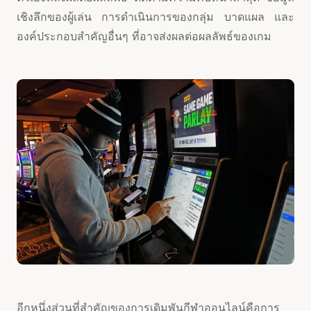
เชิงลึกของผู้เล่น การดำเนินการของกลุ่ม บาดแผล และ
องค์ประกอบสำคัญอื่นๆ ที่อาจส่งผลต่อผลลัพธ์ของเกม
อีกหนึ่งส่วนที่สำคัญของการเดิมพันกีฬาออนไลน์คือการ