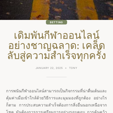
BETTING
เดิมพันกีฬาออนไลน์
อย่างชาญฉลาด: เคล็ด
ลับสู่ความสำเร็จทุกครั้ง
JANUARY 22, 2025
TONY
การพนันกีฬาออนไลน์สามารถเป็นกิจกรรมที่น่าตื่นเต้นและ
คุ้มค่าเมื่อเข้าใกล้ด้วยวิธีการและมุมมองที่ถูกต้อง อย่างไร
ก็ตาม การประสบความสำเร็จต้องการสิ่งอื่นนอกเหนือจาก
โชค มันต้องการการเตรียมการอย่างรอบคอบ การค้นคว้า