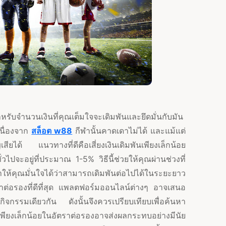
รับจำนวนเงินที่คุณเต็มใจจะเดิมพันและยึดมั่นกับมัน
เนื่องจาก
สล็อต w88
กีฬานั้นคาดเดาไม่ได้ และแม้แต่
ญเสียได้ แนวทางที่ดีคือเสี่ยงเงินเดิมพันเพียงเล็กน้อย
วไปจะอยู่ที่ประมาณ 1-5% วิธีนี้ช่วยให้คุณผ่านช่วงที่
ทำให้คุณมั่นใจได้ว่าสามารถเดิมพันต่อไปได้ในระยะยาว
ตราต่อรองที่ดีที่สุด แพลตฟอร์มออนไลน์ต่างๆ อาจเสนอ
บกิจกรรมเดียวกัน ดังนั้นจึงควรเปรียบเทียบเพื่อค้นหา
พียงเล็กน้อยในอัตราต่อรองอาจส่งผลกระทบอย่างมีนัย