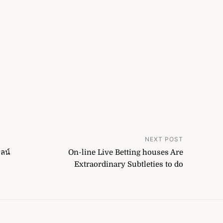
NEXT POST
ลน์
On-line Live Betting houses Are
Extraordinary Subtleties to do