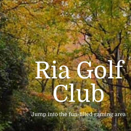
Ria Golf
Club
Jump into the fun-filled gaming area