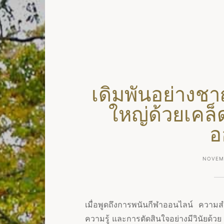
เดิมพันอย่างช
ใหญ่ด้วยเคล็
อ
NOVEMB
เมื่อพูดถึงการพนันกีฬาออนไลน์ ความสำเ
ความรู้ และการตัดสินใจอย่างมีวินัยด้