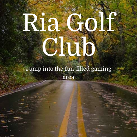
Ria Golf
Club
Jump into the fun-filled gaming
area