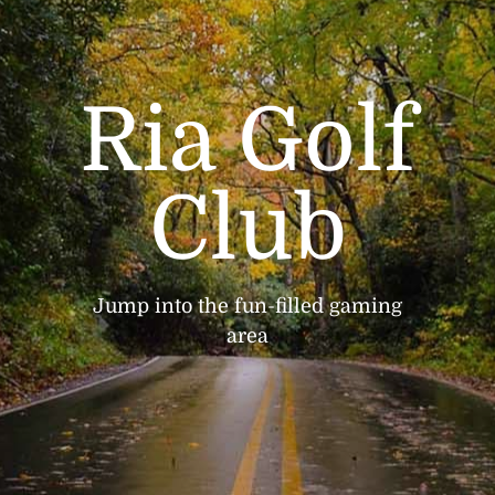
Ria Golf
Club
Jump into the fun-filled gaming
area