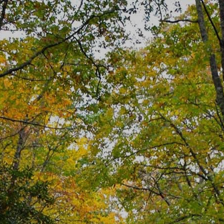
Skip
to
content