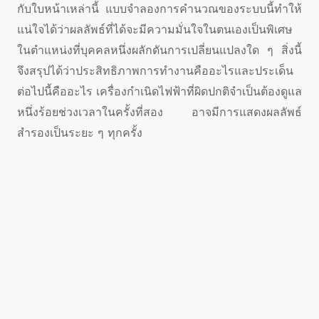
กับใบหน้าเหล่านี้
แบบจำลองการคำนวณของระบบนี้ทำให้
แน่ใจได้ว่าผลลัพธ์ที่ได้จะมีความมั่นใจในตนเองเป็นพิเศษ
ในตำแหน่งที่บุคคลหนึ่งผลักดันการเปลี่ยนแปลงใด
ๆ
สิ่งนี้
จึงสรุปได้ว่าประสิทธิภาพการทำงานคืออะไรและประเด็น
ต่อไปนี้คืออะไร
เครื่องกำเนิดไฟฟ้าที่ผิดปกติจำเป็นต้องดูแล
หนึ่งร้อยช่วงเวลาในครั้งที่สอง
อาจมีการแสดงผลลัพธ์
สำรองเป็นระยะ
ๆ
ทุกครั้ง
หากต้องการค้นหาความคิดเห็นของหน่วยพอร์ตบนเว็บฟรี
เมื่อสิ่งนี้เกิดขึ้น
ให้ดูที่นี่
คุณอาจเข้าใจวิธีการเล่นและรับ
วิดีโอเกมคาสิโนบนเว็บฟรีและสร้างการจ่ายเงิน
การ
แสวงหาผลประโยชน์จากคาสิโนออนไลน์เป็นวิธีการที่
ชัดเจนในการฝึกฝนวิธีการที่ง่ายที่สุดในการเข้าร่วม
กิจกรรม
การแข่งขันผลิตภัณฑ์คาสิโนระดับมืออาชีพ
จำนวนมากถูกต้องในเวลานี้ได้รับข้อมูลมากมายเกี่ยวกับ
การเล่นเกมการพนันในคาสิโนออนไลน์อย่างมี