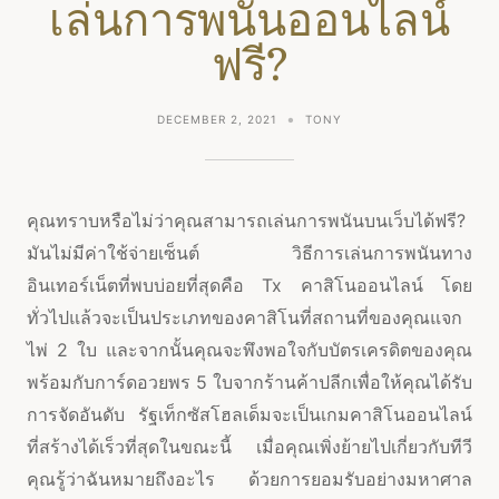
เล่นการพนันออนไลน์
ฟรี?
DECEMBER 2, 2021
TONY
?
คุณทราบหรือไม่ว่าคุณสามารถเล่นการพนันบนเว็บได้ฟรี
มันไม่มีค่าใช้จ่ายเซ็นต์
วิธีการเล่นการพนันทาง
Tx
อินเทอร์เน็ตที่พบบ่อยที่สุดคือ
คาสิโนออนไลน์
โดย
ทั่วไปแล้วจะเป็นประเภทของคาสิโนที่สถานที่ของคุณแจก
2
ไพ่
ใบ
และจากนั้นคุณจะพึงพอใจกับบัตรเครดิตของคุณ
5
พร้อมกับการ์ดอวยพร
ใบจากร้านค้าปลีกเพื่อให้คุณได้รับ
การจัดอันดับ
รัฐเท็กซัสโฮลเด็มจะเป็นเกมคาสิโนออนไลน์
ที่สร้างได้เร็วที่สุดในขณะนี้
เมื่อคุณเพิ่งย้ายไปเกี่ยวกับทีวี
คุณรู้ว่าฉันหมายถึงอะไร
ด้วยการยอมรับอย่างมหาศาล