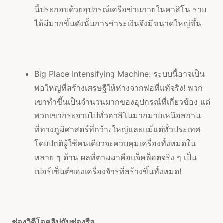
นี้ประกอบด้วยอุปกรณ์เครือข่ายภายในคาสิโน ราย
ได้มีมากขึ้นดังนั้นการชำระเงินจึงมีขนาดใหญ่ขึ้น
Big Place Intensifying Machine: ระบบนี้อาจเป็น
พ่อใหญ่ที่สร้างเศรษฐีให้ห่างจากพ่อที่แท้จริง! พวก
เขาทำขึ้นเป็นจำนวนมากของอุปกรณ์ที่เกี่ยวข้อง แต่
พวกเขากระจายไปทั่วคาสิโนมากมายเหนือสถาน
ที่ทางภูมิศาสตร์ที่กว้างใหญ่และแม้แต่ทั่วประเทศ
โดยปกติผู้ใช้คนเดียวจะควบคุมเครื่องทั้งหมดใน
หลาย ๆ ด้าน ผลที่ตามมาคือแจ็คพ็อตจริง ๆ เป็น
เปอร์เซ็นต์ของเครื่องจักรที่สร้างขึ้นทั้งหมด!
ช่องวิดีโอคลิปกับช่องรีล