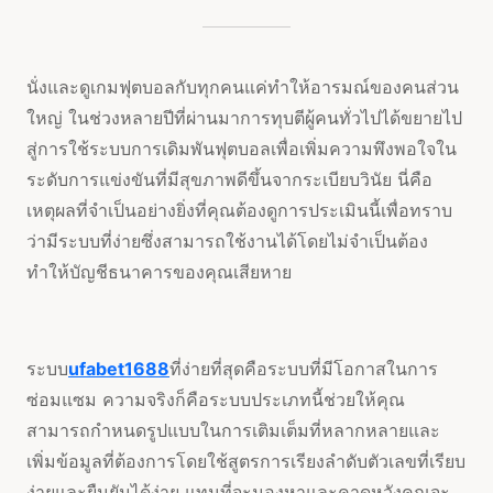
นั่งและดูเกมฟุตบอลกับทุกคนแค่ทำให้อารมณ์ของคนส่วน
ใหญ่ ในช่วงหลายปีที่ผ่านมาการทุบตีผู้คนทั่วไปได้ขยายไป
สู่การใช้ระบบการเดิมพันฟุตบอลเพื่อเพิ่มความพึงพอใจใน
ระดับการแข่งขันที่มีสุขภาพดีขึ้นจากระเบียบวินัย นี่คือ
เหตุผลที่จำเป็นอย่างยิ่งที่คุณต้องดูการประเมินนี้เพื่อทราบ
ว่ามีระบบที่ง่ายซึ่งสามารถใช้งานได้โดยไม่จำเป็นต้อง
ทำให้บัญชีธนาคารของคุณเสียหาย
ระบบ
ufabet1688
ที่ง่ายที่สุดคือระบบที่มีโอกาสในการ
ซ่อมแซม ความจริงก็คือระบบประเภทนี้ช่วยให้คุณ
สามารถกำหนดรูปแบบในการเติมเต็มที่หลากหลายและ
เพิ่มข้อมูลที่ต้องการโดยใช้สูตรการเรียงลำดับตัวเลขที่เรียบ
ง่ายและยืนยันได้ง่าย แทนที่จะมองหาและคาดหวังคุณจะ