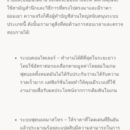
ใช้สามัญสำนึกและวิธีการที่ตรงไปตรงมาและมีราคา
ย่อมเยา ความจริงก็คือผู้ทำบัญชีส่วนใหญ่สนับสนุนระบบ
ประเภทนี้ ดังนั้นเรามาดูสิ่งที่ต่อต้านการสอบเวลาและตรวจ
สอบรายได้:
ระบบคอมไพเลอร์ – ทำงานได้ดีที่สุดในระยะยาว
โดยใช้อัตราต่อรองเลือกตามมูลค่าโดยย่อในเกม
ฟุตบอลทั้งหมดมันไม่ได้รับประกันว่าจะได้รับความ
รวดเร็วมาก แต่ฟังก์ชั่นโดยทำให้คุณมีระบบที่ใช้
งานง่ายเพื่อรับผลประโยชน์จากการเดิมพันในเกม
ระบบฟุตบอลมาสโทร – ให้ราคาที่โดดเด่นที่ยืนยัน
แล้วประมาณร้อยละแปดสิบมีความสามารถในการ