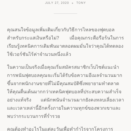
JULY 27, 2020
TONY
คุณสนใจข้อมูลเพิ่มเติมเกี่ยวกับวิธีการไหลของฟุตบอล
สำหรับกระแสเงินหรือไม่? เมื่อคุณกระตือรือร้นในการ
เรียนรู้เทคนิคการเดิมพันมาตลอดผมมั่นใจว่าคุณได้ทดลอง
ใช้เวอร์ชันไร้ค่าจำนวนหนึ่งแล้ว
ในความเป็นจริงเมื่อคุณเริ่มสมัครสมาชิกเว็บไซต์แนะนำ
การพนันฟุตบอลคุณจะเริ่มได้รับข้อความอีเมลจำนวนมาก
ขึ้นจากพนักงานขายที่ไม่มีคุณสมบัติซึ่งพยายามทำตลาด
ให้คุณตื่นเต้นมากกว่าเทคนิคฟุตบอลที่ประสบความสำเร็จ
อย่างแท้จริง แต่นักพนันจำนวนมากยังคงหลบเลี่ยงเวลา
และเวลาเหล่านี้อีกครั้งภายในความทุกข์ของพวกเขาและ
พบว่ากระบวนการที่ร่ำรวย
คุณต้องทำอะไรในแต่ละวันเพื่อทำกำไรจากโครงการ