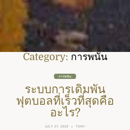
Category:
การพนัน
การพนัน
ระบบการเดิมพัน
ฟุตบอลที่เร็วที่สุดคือ
อะไร?
JULY 27, 2020
TONY