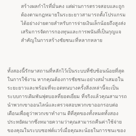
สร้างผลกำไรที่มั่นคง แต่ผ่านการตรวจสอบและถูก
ต้องตามกฎหมายในระยะยาวสามารถตั้งโปรแกรม
ได้อย่างง่ายดายสำหรับการจ่ายเงินเล็กน้อยถึงสูงส่ง
เสริมการจัดการกองทุนและการพนันที่เป็นกุญแจ
สำคัญในการสร้างชัยชนะที่หลากหลาย
ทั้งสองนี้รักษาสถานที่หลักไว้เป็นระบบที่ซับซ้อนน้อยที่สุด
ในการใช้งาน หากคุณต้องการชัยชนะอย่างสม่ำเสมอใน
ระยะยาวและพร้อมที่จะอดทนบางครั้งสิ่งเหล่านี้จะเป็น
ระบบการเดิมพันฟุตบอลที่ยอดเยี่ยม ที่จริงแล้วคุณสามารถ
นำพวกเขาออนไลน์และตรวจสอบพวกเขาออกรอบต่อ
เดือนเพื่อดูว่าพวกเขาทำงาน ดีที่สุดของทั้งหมดทั้งสอง
ประหยัดมากซึ่งหมายความว่าคุณสามารถคืนค่าใช้จ่าย
ของคุณในระบบซอฟต์แวร์เมื่อคุณละน้อยในการชนะของ