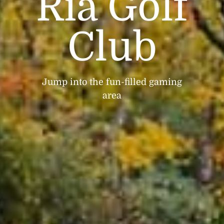
Ria Golf
Club
Jump into the fun-filled gaming
area