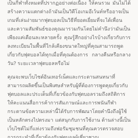
เป็นกีฬาทั้งหมดที่ปรากฏอย่างต่อเนื่อง ให้คนรวม มันไม่ได้
สร้างความแตกต่างถ้ามันเป็นวิดีโอเกมอีเว้นท์หรืออาจเป็น
เกมที่เล่นง่ายมากฟุตบอลเป็นวิธีที่ยอดเยี่ยมที่จะได้เพื่อน
และความสัมพันธ์ของคุณมารวมกันโดยไม่คำนึงว่ามันเป็น
เพียงแค่เดือนละหลายครั้ง คุณรู้สึกอย่างไรบ้างเกี่ยวกับการ
ลงทะเบียนในพื้นที่ใกล้เคียงขนาดใหญ่ที่คุณสามารถพูด
เกี่ยวกับฟุตบอลได้ทุกเมื่อที่คุณต้องการ กลางคืนหรือกลาง
วัน? ระยะเวลาฟุตบอลหรือไม่
คุณจะพบเว็บไซต์อินเทอร์เน็ตและกระดานสนทนาที่
สามารถผลิตขึ้นเป็นพิเศษสำหรับผู้ที่ต้องการพูดคุยเกี่ยวกับ
ฟุตบอลและประเด็นที่เกี่ยวข้องกับฟุตบอลรวมถึงสถิติการ
ให้คะแนนสื่อการค้าการสัมภาษณ์และการพนันกีฬา
กระดานข้อความเหล่านี้ได้รับการพัฒนาโดยคำนึงถึงผู้ใช้
เป็นหลักตรงไปตรงมา แต่สนุกกับการใช้งาน ด้านล่างนี้เป็น
เว็บไซต์ไม่กี่แห่งรวมถึงฟอรัมชุมชนที่คุณควรตรวจสอบ
การกระทำที่เกี่ยวข้องกับฟุตบอลผู้เชี่ยวชาญ