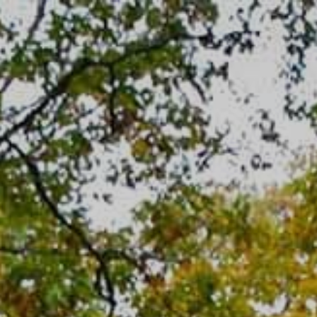
Skip
to
content