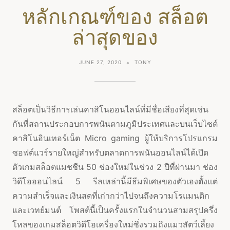
หลักเกณฑ์ของ สล็อต
ล่าสุดของ
JUNE 27, 2020
TONY
สล็อตเป็นวิธีการเล่นคาสิโนออนไลน์ที่มีชื่อเสียงที่สุดเช่น
กันที่สถานประกอบการพนันตามภูมิประเทศและบนเว็บไซต์
คาสิโนอินเทอร์เน็ต Micro gaming ผู้ให้บริการโปรแกรม
ซอฟต์แวร์รายใหญ่สำหรับตลาดการพนันออนไลน์ได้เปิด
ตัวเกมสล็อตแมชชีน 50 ช่องใหม่ในช่วง 2 ปีที่ผ่านมา ช่อง
วิดีโอออนไลน์ 5 รีลเหล่านี้มีธีมพิเศษของตัวเองตั้งแต่
ความสำเร็จและเงินสดที่เก่ากว่าไปจนถึงความโรแมนติก
และเวทย์มนต์ โพสต์นี้เป็นครั้งแรกในจำนวนสามสรุปครึ่ง
โหลของเกมสล็อตวิดีโอเครื่องใหม่ซึ่งรวมถึงแมวสัตว์เลี้ยง