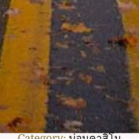
Category:
บ่อนคาสิโน